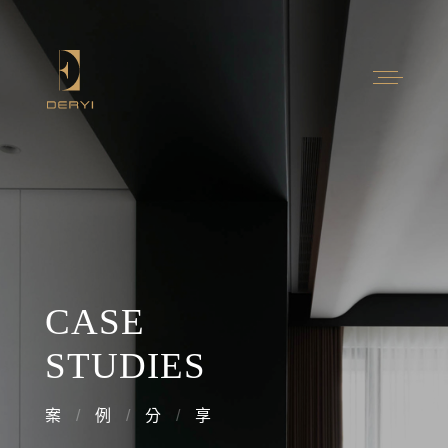
CASE
STUDIES
案
例
分
享
Contact