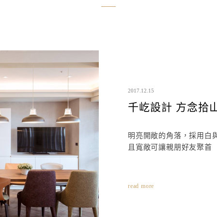
2017.12.15
千屹設計 方念拾山
明亮開敞的角落，採用白
且寬敞可讓親朋好友聚首
read more