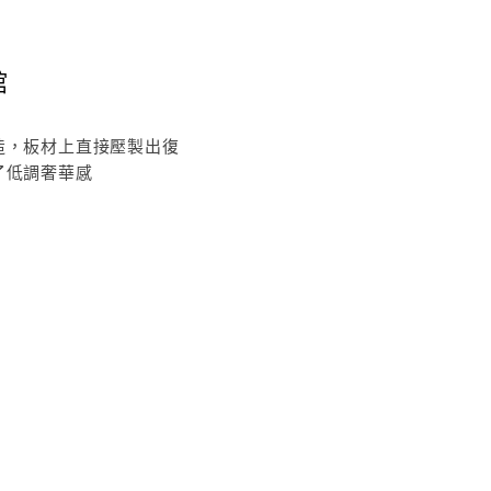
館
造，板材上直接壓製出復
了低調奢華感