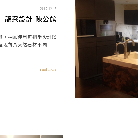
2017.12.15
龍采設計-陳公館
做，抽屜使用無把手設計以
呈現每片天然石材不同紋路
和花色的美感，
崁燈裝置，在拿取物品時可
以一目瞭然。
read more
牙帝通石，耐熱度可達800
甚至讓操作上也更為便利。