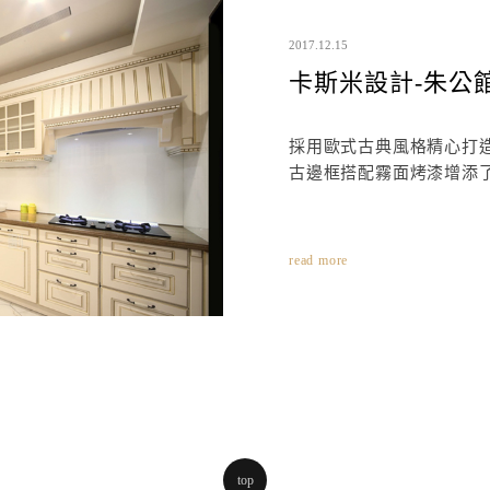
2017.12.15
卡斯米設計-朱公
採用歐式古典風格精心打
古邊框搭配霧面烤漆增添
read more
top