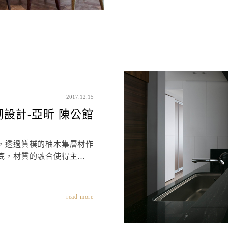
2017.12.15
砌設計-亞昕 陳公館
，透過質樸的柚木集層材作
底，材質的融合使得主要立
面自然沿伸。
read more